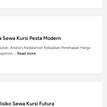
n
o
l
o
g
i
sa Sewa Kursi Pesta Modern
C
l
jutan: Analisis Kedalaman Kebijakan Penetapan Harga
o
S
anajemen …
Read more
u
t
d
r
,
a
R
t
e
e
s
g
t
i
o
B
r
siko Sewa Kursi Futura
i