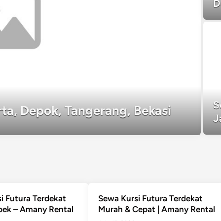
D
S
rta, Depok, Tangerang, Bekasi
J
i Futura Terdekat
Sewa Kursi Futura Terdekat
bek – Amany Rental
Murah & Cepat | Amany Rental