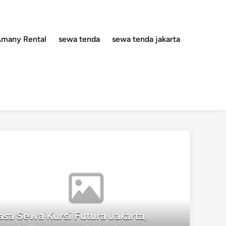
 Amany Rental
sewa tenda
sewa tenda jakarta
asa Sewa Kursi Futura Jakarta,