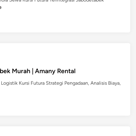
t
e
M
u
r
a
h
&
C
e
p
abek Murah | Amany Rental
a
t
istik Kursi Futura Strategi Pengadaan, Analisis Biaya,
|
A
m
a
n
y
R