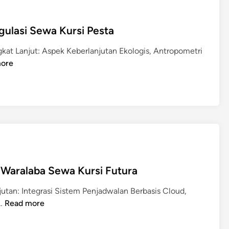
e
n
gulasi Sewa Kursi Pesta
t
a
kat Lanjut: Aspek Keberlanjutan Ekologis, Antropometri
l
ore
 Waralaba Sewa Kursi Futura
utan: Integrasi Sistem Penjadwalan Berbasis Cloud,
T
 …
Read more
e
k