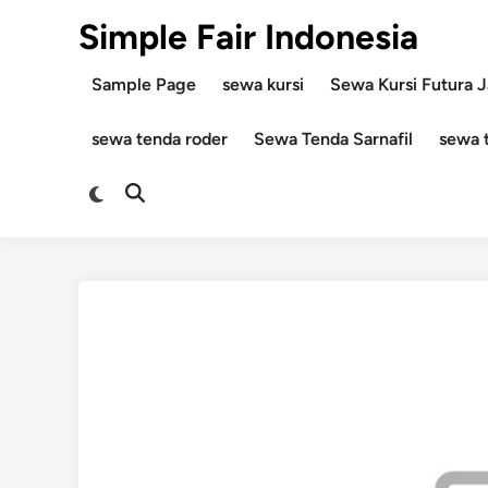
Skip
Simple Fair Indonesia
to
content
Sample Page
sewa kursi
Sewa Kursi Futura J
sewa tenda roder
Sewa Tenda Sarnafil
sewa 
Switch
Open
to
Search
dark
mode