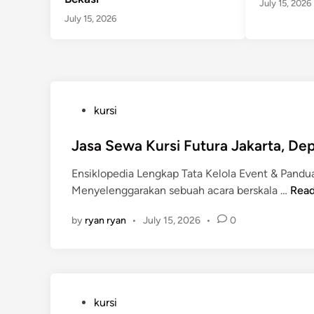
July 15, 2026
July 15, 2026
P
kursi
o
s
Jasa Sewa Kursi Futura Jakarta, De
t
Ensiklopedia Lengkap Tata Kelola Event & Pandu
e
J
Menyelenggarakan sebuah acara berskala …
Rea
d
a
i
by
ryan ryan
•
July 15, 2026
•
0
s
n
a
S
e
w
P
kursi
a