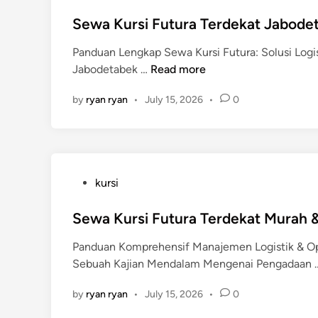
o
K
s
Sewa Kursi Futura Terdekat Jabode
u
t
r
Panduan Lengkap Sewa Kursi Futura: Solusi Logi
e
s
S
Jabodetabek …
Read more
d
i
e
i
F
by
ryan ryan
•
July 15, 2026
•
0
w
n
u
a
t
K
u
u
r
r
a
P
kursi
s
J
o
i
a
s
Sewa Kursi Futura Terdekat Murah 
F
k
t
u
Panduan Komprehensif Manajemen Logistik & Ope
a
e
t
Sebuah Kajian Mendalam Mengenai Pengadaan
r
d
u
t
i
r
by
ryan ryan
•
July 15, 2026
•
0
a
n
a
,