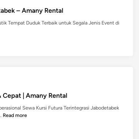
tabek – Amany Rental
stik Tempat Duduk Terbaik untuk Segala Jenis Event di
& Cepat | Amany Rental
rasional Sewa Kursi Futura Terintegrasi Jabodetabek
S
 …
Read more
e
w
a