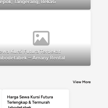
epok, Tangerang, Bekasi
ewa Kursi Futura Terdekat
Sewa Kursi Futura Terdekat Jabodeta
abodetabek – Amany Rental
View More
Harga Sewa Kursi Futura
Terlengkap & Termurah
Jabodetabek