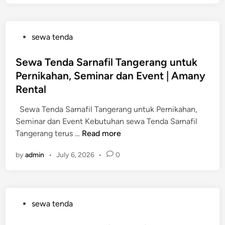
a
T
e
P
sewa tenda
n
o
d
s
Sewa Tenda Sarnafil Tangerang untuk
a
t
Pernikahan, Seminar dan Event | Amany
S
e
a
Rental
d
r
i
Sewa Tenda Sarnafil Tangerang untuk Pernikahan,
n
n
Seminar dan Event Kebutuhan sewa Tenda Sarnafil
a
S
Tangerang terus …
Read more
f
e
i
by
admin
•
July 6, 2026
•
0
w
l
a
J
T
a
e
k
P
sewa tenda
n
a
o
d
r