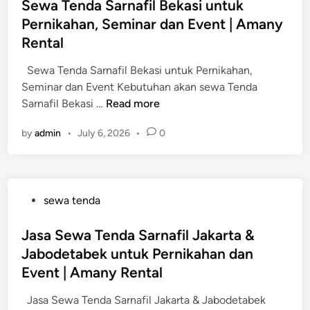
s
Sewa Tenda Sarnafil Bekasi untuk
a
t
t
Pernikahan, Seminar dan Event | Amany
S
a
e
a
Rental
S
d
r
e
i
Sewa Tenda Sarnafil Bekasi untuk Pernikahan,
n
l
n
Seminar dan Event Kebutuhan akan sewa Tenda
a
a
S
Sarnafil Bekasi …
Read more
f
t
e
i
a
by
admin
•
July 6, 2026
•
0
w
l
n
a
T
u
T
a
n
e
n
t
P
sewa tenda
n
g
u
o
d
e
k
s
Jasa Sewa Tenda Sarnafil Jakarta &
a
r
P
t
Jabodetabek untuk Pernikahan dan
S
a
e
e
a
Event | Amany Rental
n
r
d
r
g
n
i
Jasa Sewa Tenda Sarnafil Jakarta & Jabodetabek
n
u
i