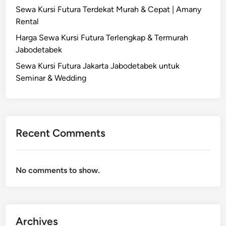
&
Sewa Kursi Futura Terdekat Murah & Cepat | Amany
i
J
A
Rental
a
a
c
n
k
Harga Sewa Kursi Futura Terlengkap & Termurah
a
|
a
Jabodetabek
r
A
r
a
Sewa Kursi Futura Jakarta Jabodetabek untuk
m
t
–
Seminar & Wedding
a
a
M
n
u
y
r
R
a
e
Recent Comments
h
n
&
t
B
a
No comments to show.
e
l
r
k
u
Archives
a