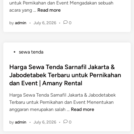
n
untuk Pernikahan dan Event Mengadakan sebuah
a
n
k
J
acara yang …
Read more
f
t
a
a
i
u
h
by
admin
•
July 6, 2026
•
0
s
l
k
a
a
B
P
n
S
e
e
,
e
k
r
S
P
sewa tenda
w
a
n
e
o
a
s
i
m
s
Harga Sewa Tenda Sarnafil Jakarta &
T
i
k
i
t
Jabodetabek Terbaru untuk Pernikahan
e
u
a
n
e
n
dan Event | Amany Rental
n
h
a
d
d
t
a
r
i
Harga Sewa Tenda Sarnafil Jakarta & Jabodetabek
a
u
n
d
n
Terbaru untuk Pernikahan dan Event Menentukan
S
k
,
a
H
anggaran merupakan salah …
Read more
a
P
S
n
a
r
e
e
E
by
admin
•
July 6, 2026
•
0
r
n
r
m
v
g
a
n