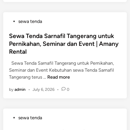
a
T
e
P
sewa tenda
n
o
d
s
Sewa Tenda Sarnafil Tangerang untuk
a
t
Pernikahan, Seminar dan Event | Amany
S
e
a
Rental
d
r
i
Sewa Tenda Sarnafil Tangerang untuk Pernikahan,
n
n
Seminar dan Event Kebutuhan sewa Tenda Sarnafil
a
S
Tangerang terus …
Read more
f
e
i
by
admin
•
July 6, 2026
•
0
w
l
a
J
T
a
e
k
P
sewa tenda
n
a
o
d
r