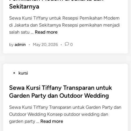
a
v
e
e
a
Sekitarnya
a
b
e
n
d
r
k
e
n
t
i
Sewa Kursi Tiffany untuk Resepsi Pernikahan Modern
n
a
k
t
a
n
di Jakarta dan Sekitarnya Resepsi pernikahan menjadi
a
r
u
|
l
S
salah satu …
Read more
f
t
n
A
e
i
a
t
m
by
admin
•
May 20, 2026
•
0
w
l
&
u
a
a
J
J
k
n
K
a
a
P
y
u
k
b
e
R
P
kursi
r
a
o
r
e
o
s
r
d
n
n
s
Sewa Kursi Tiffany Transparan untuk
i
t
e
i
t
t
Garden Party dan Outdoor Wedding
T
a
t
k
a
e
i
&
a
a
l
Sewa Kursi Tiffany Transparan untuk Garden Party dan
d
f
J
b
h
Outdoor Wedding Konsep outdoor wedding dan
i
f
a
e
a
S
garden party …
Read more
n
a
b
k
n
e
n