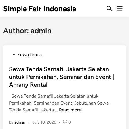
Skip
Simple Fair Indonesia
Mai
to
Open
Men
Search
content
Author:
admin
P
sewa tenda
o
s
Sewa Tenda Sarnafil Jakarta Selatan
t
untuk Pernikahan, Seminar dan Event |
e
Amany Rental
d
i
Sewa Tenda Sarnafil Jakarta Selatan untuk
n
Pernikahan, Seminar dan Event Kebutuhan Sewa
S
Tenda Sarnafil Jakarta …
Read more
e
by
admin
•
July 10, 2026
•
0
w