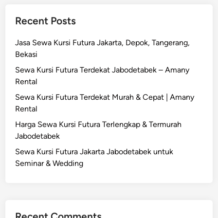
r
a
n
t
n
e
t
d
Recent Posts
y
|
t
d
y
a
G
A
a
d
d
n
Jasa Sewa Kursi Futura Jakarta, Depok, Tangerang,
o
m
l
i
a
S
Bekasi
l
a
n
n
e
d
n
g
Sewa Kursi Futura Terdekat Jabodetabek – Amany
O
k
u
y
M
Rental
u
i
n
R
i
t
Sewa Kursi Futura Terdekat Murah & Cepat | Amany
t
t
e
n
d
Rental
a
u
n
i
o
r
Harga Sewa Kursi Futura Terlengkap & Termurah
k
t
m
o
n
Jabodetabek
W
a
a
r
y
e
l
l
Sewa Kursi Futura Jakarta Jabodetabek untuk
W
a
d
i
Seminar & Wedding
e
d
s
d
i
d
d
n
a
i
g
n
n
Recent Comments
M