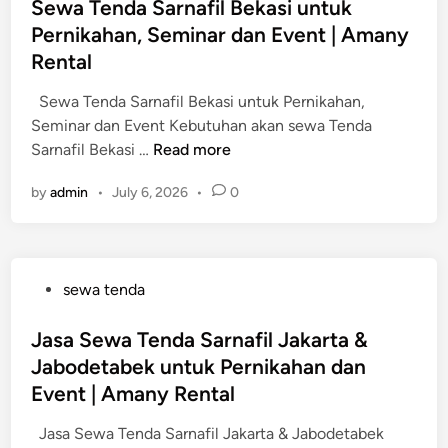
s
Sewa Tenda Sarnafil Bekasi untuk
a
t
t
Pernikahan, Seminar dan Event | Amany
S
a
e
a
Rental
S
d
r
e
i
Sewa Tenda Sarnafil Bekasi untuk Pernikahan,
n
l
n
Seminar dan Event Kebutuhan akan sewa Tenda
a
a
S
Sarnafil Bekasi …
Read more
f
t
e
i
a
by
admin
•
July 6, 2026
•
0
w
l
n
a
T
u
T
a
n
e
n
t
P
sewa tenda
n
g
u
o
d
e
k
s
Jasa Sewa Tenda Sarnafil Jakarta &
a
r
P
t
Jabodetabek untuk Pernikahan dan
S
a
e
e
a
Event | Amany Rental
n
r
d
r
g
n
i
Jasa Sewa Tenda Sarnafil Jakarta & Jabodetabek
n
u
i