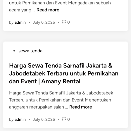
n
untuk Pernikahan dan Event Mengadakan sebuah
a
n
k
J
acara yang …
Read more
f
t
a
a
i
u
h
by
admin
•
July 6, 2026
•
0
s
l
k
a
a
B
P
n
S
e
e
,
e
k
r
S
P
sewa tenda
w
a
n
e
o
a
s
i
m
s
Harga Sewa Tenda Sarnafil Jakarta &
T
i
k
i
t
Jabodetabek Terbaru untuk Pernikahan
e
u
a
n
e
n
dan Event | Amany Rental
n
h
a
d
d
t
a
r
i
Harga Sewa Tenda Sarnafil Jakarta & Jabodetabek
a
u
n
d
n
Terbaru untuk Pernikahan dan Event Menentukan
S
k
,
a
H
anggaran merupakan salah …
Read more
a
P
S
n
a
r
e
e
E
by
admin
•
July 6, 2026
•
0
r
n
r
m
v
g
a
n