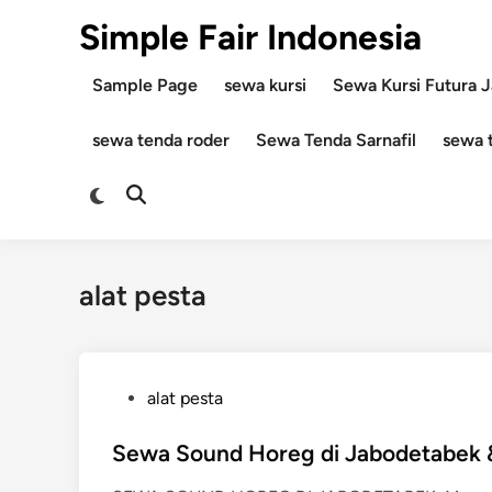
Skip
Simple Fair Indonesia
to
content
Sample Page
sewa kursi
Sewa Kursi Futura J
sewa tenda roder
Sewa Tenda Sarnafil
sewa 
Switch
Open
to
Search
dark
mode
alat pesta
P
alat pesta
o
s
Sewa Sound Horeg di Jabodetabek & 
t