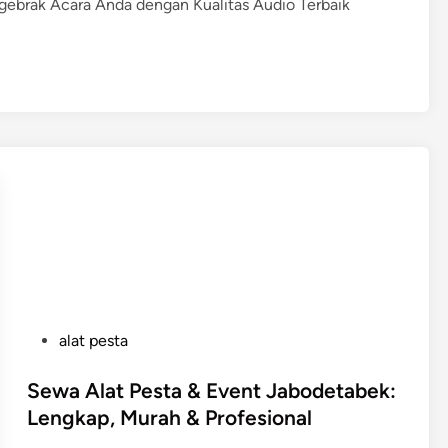
ak Acara Anda dengan Kualitas Audio Terbaik
P
alat pesta
o
s
Sewa Alat Pesta & Event Jabodetabek:
t
Lengkap, Murah & Profesional
e