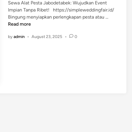
Sewa Alat Pesta Jabodetabek: Wujudkan Event
d
Impian Tanpa Ribet! https://simpleweddingfair.id/
i
S
Bingung menyiapkan perlengkapan pesta atau …
n
e
Read more
w
by
admin
•
August 23, 2025
•
0
a
A
l
a
t
P
e
s
t
a
&
E
v
e