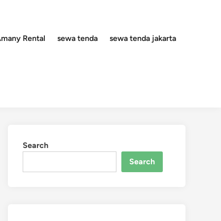
 Amany Rental
sewa tenda
sewa tenda jakarta
Search
Search