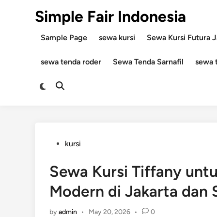
Skip
Simple Fair Indonesia
to
content
Sample Page
sewa kursi
Sewa Kursi Futura J
sewa tenda roder
Sewa Tenda Sarnafil
sewa 
Switch
Open
to
Search
dark
mode
Posted
kursi
in
Sewa Kursi Tiffany unt
Modern di Jakarta dan 
by
admin
•
May 20, 2026
•
0