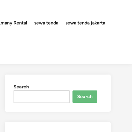
 Amany Rental
sewa tenda
sewa tenda jakarta
Search
Search