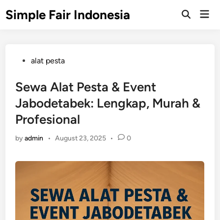
Skip
Simple Fair Indonesia
Mai
to
Open
Men
Search
content
Posted
alat pesta
in
Sewa Alat Pesta & Event
Jabodetabek: Lengkap, Murah &
Profesional
by
admin
•
August 23, 2025
•
0