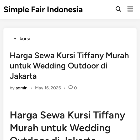
Skip
Simple Fair Indonesia
Mai
to
Open
Men
Search
content
Posted
kursi
in
Harga Sewa Kursi Tiffany Murah
untuk Wedding Outdoor di
Jakarta
by
admin
•
May 16, 2026
•
0
Harga Sewa Kursi Tiffany
Murah untuk Wedding