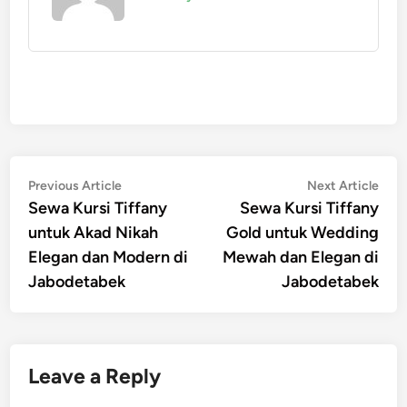
Post
Previous
Nex
Previous Article
Next Article
article:
artic
Sewa Kursi Tiffany
Sewa Kursi Tiffany
navigation
untuk Akad Nikah
Gold untuk Wedding
Elegan dan Modern di
Mewah dan Elegan di
Jabodetabek
Jabodetabek
Leave a Reply